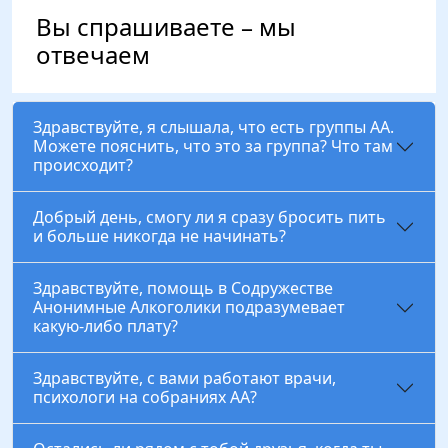
Вы спрашиваете – мы
отвечаем
Здравствуйте, я слышала, что есть группы АА.
Можете пояснить, что это за группа? Что там
происходит?
Добрый день, смогу ли я сразу бросить пить
и больше никогда не начинать?
Здравствуйте, помощь в Содружестве
Анонимные Алкоголики подразумевает
какую-либо плату?
Здравствуйте, с вами работают врачи,
психологи на собраниях АА?