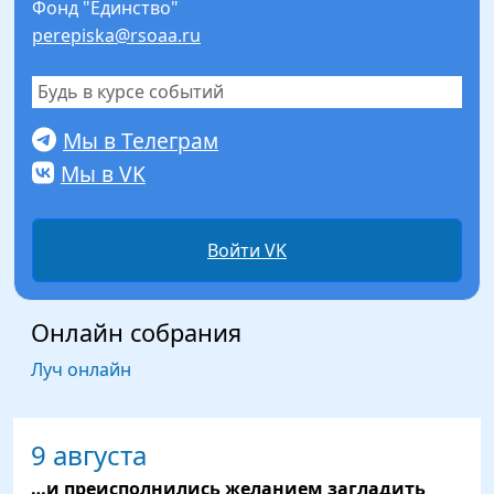
Фонд "Единство"
perepiska@rsoaa.ru
Будь в курсе событий
Мы в Телеграм
Мы в VK
Войти VK
Онлайн собрания
Луч онлайн
9 августа
…и преисполнились желанием загладить