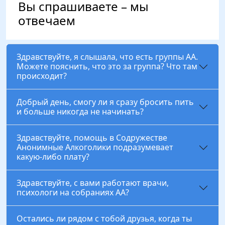
Вы спрашиваете – мы
отвечаем
Здравствуйте, я слышала, что есть группы АА.
Можете пояснить, что это за группа? Что там
происходит?
Добрый день, смогу ли я сразу бросить пить
и больше никогда не начинать?
Здравствуйте, помощь в Содружестве
Анонимные Алкоголики подразумевает
какую-либо плату?
Здравствуйте, с вами работают врачи,
психологи на собраниях АА?
Остались ли рядом с тобой друзья, когда ты