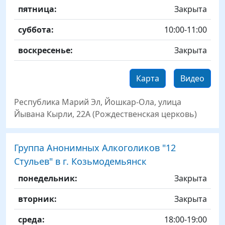
пятница:
Закрыта
суббота:
10:00-11:00
воскресенье:
Закрыта
Карта
Видео
Республика Марий Эл, Йошкар-Ола, улица
Йывана Кырли, 22А (Рождественская церковь)
Группа Анонимных Алкоголиков "12
Стульев" в г. Козьмодемьянск
День
Time slot
Комментарий
понедельник:
Закрыта
вторник:
Закрыта
среда:
18:00-19:00