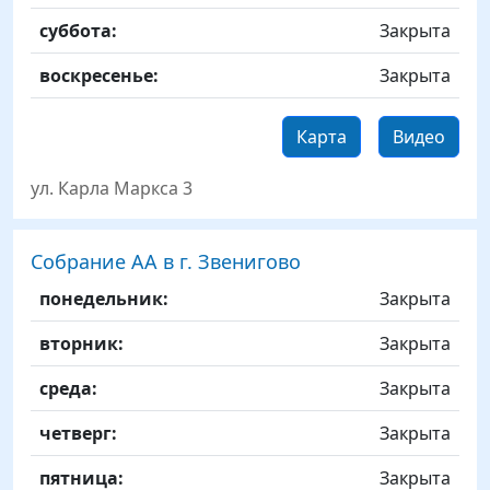
суббота:
Закрыта
воскресенье:
Закрыта
Карта
Видео
ул. Карла Маркса 3
Собрание АА в г. Звенигово
День
Time slot
Комментарий
понедельник:
Закрыта
вторник:
Закрыта
среда:
Закрыта
четверг:
Закрыта
пятница:
Закрыта