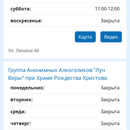
суббота:
11:00-12:00
воскресенье:
Закрыта
Карта
Видео
Ул. Ленина 46
Группа Анонимных Алкоголиков "Луч
Веры" при Храме Рождества Христова.
День
Time slot
Комментарий
понедельник:
Закрыта
вторник:
Закрыта
среда:
Закрыта
четверг:
Закрыта