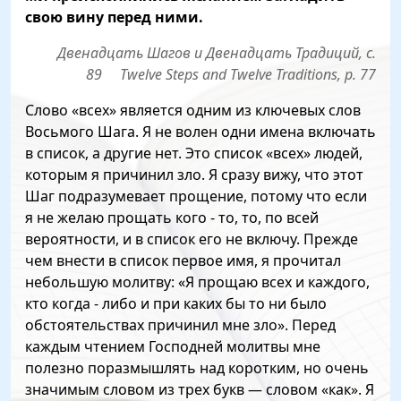
свою вину перед ними.
Двенадцать Шагов и Двенадцать Традиций, с.
89 Twelve Steps and Twelve Traditions, p. 77
Слово «всех» является одним из ключевых слов
Восьмого Шага. Я не волен одни имена включать
в список, а другие нет. Это список «всех» людей,
которым я причинил зло. Я сразу вижу, что этот
Шаг подразумевает прощение, потому что если
я не желаю прощать кого ‑ то, то, по всей
вероятности, и в список его не включу. Прежде
чем внести в список первое имя, я прочитал
небольшую молитву: «Я прощаю всех и каждого,
кто когда ‑ либо и при каких бы то ни было
обстоятельствах причинил мне зло». Перед
каждым чтением Господней молитвы мне
полезно поразмышлять над коротким, но очень
значимым словом из трех букв — словом «как». Я