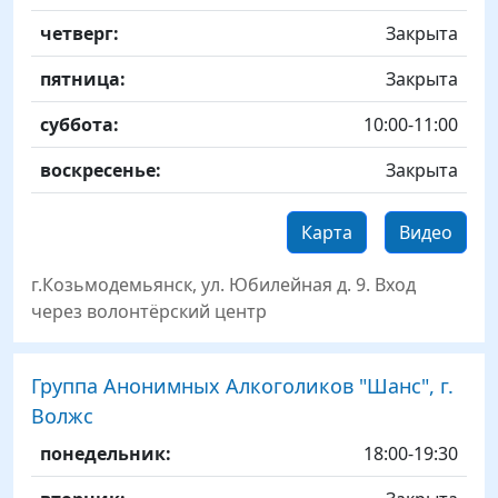
четверг:
Закрыта
пятница:
Закрыта
суббота:
10:00-11:00
воскресенье:
Закрыта
Карта
Видео
г.Козьмодемьянск, ул. Юбилейная д. 9. Вход
через волонтёрский центр
Группа Анонимных Алкоголиков "Шанс", г.
Волжс
День
Time slot
Комментарий
понедельник:
18:00-19:30