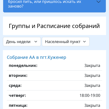
бросил пить, или пришлось искать их
заново?
Группы и Расписание собраний
День недели
Собрание АА в пгт.Куженер
День
Time slot
Комментарий
понедельник:
Закрыта
вторник:
Закрыта
среда:
Закрыта
четверг:
18:00-19:00
пятница:
Закрыта