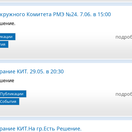
кружного Комитета РМЭ №24. 7.06. в 15:00
ешение.
подро
икации
тия
ание КИТ. 29.05. в 20:30
ешение
подро
Публикации
События
рание КИТ.На гр.Есть Решение.