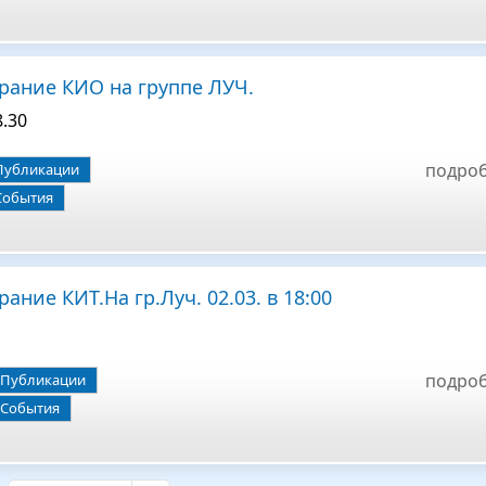
рание КИО на группе ЛУЧ.
8.30
подро
Публикации
События
ание КИТ.На гр.Луч. 02.03. в 18:00
подро
Публикации
События