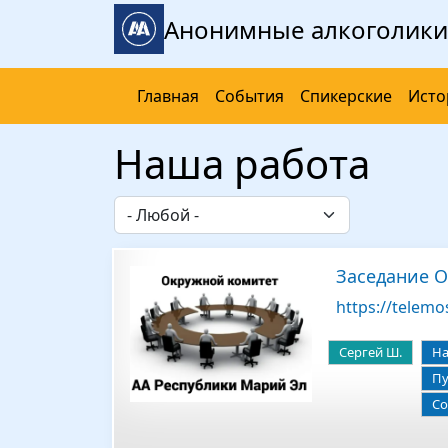
Перейти к основному содержанию
Анонимные алкоголики
Главная
События
Спикерские
Исто
Наша работа
Заседание О
https://telemo
Сергей Ш.
На
Пу
Со