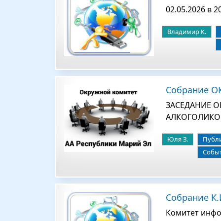
02.05.2026 в 2
Владимир К.
Собрание ОК 
ЗАСЕДАНИЕ 
АЛКОГОЛИКОВ
Юля З.
Публ
Собы
Собрание К.И
Комитет инфо