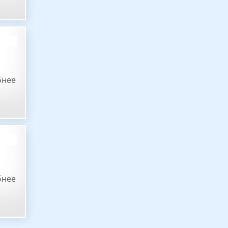
бнее
бнее