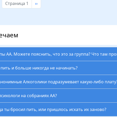
Следующая страница
Страница 1
››
вечаем
ппы АА. Можете пояснить, что это за группа? Что там пр
ь пить и больше никогда не начинать?
Анонимные Алкоголики подразумевает какую-либо плату
психологи на собраниях АА?
да ты бросил пить, или пришлось искать их заново?