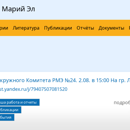
 Марий Эл
рии
Литература
Публикации
Отчёты
Документы
кружного Комитета РМЭ №24. 2.08. в 15:00 На гр. 
st.yandex.ru/j/79407507081520
подро
ша работа и отчеты
бликации
бытия