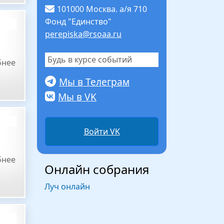
101000 Москва. а/я 710
Фонд "Единство"
perepiska@rsoaa.ru
Будь в курсе событий
бнее
Мы в Телеграм
Мы в VK
Войти VK
бнее
Онлайн собрания
Луч онлайн