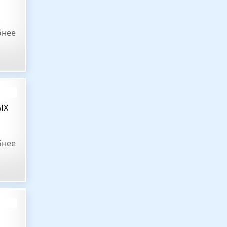
бнее
ЫХ
бнее