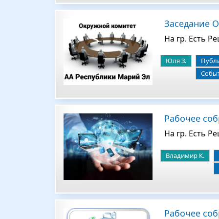
Заседание О
На гр. Есть Р
Юля З.
Публ
Собы
Рабочее собр
На гр. Есть Р
Владимир К.
Рабочее соб