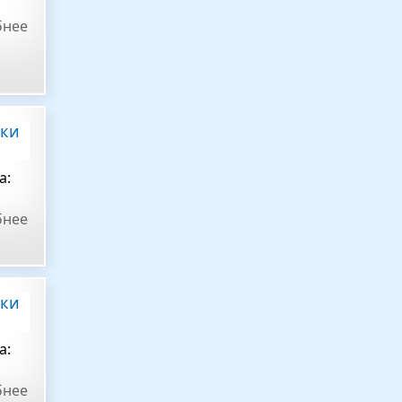
бнее
ики
а:
бнее
ики
а:
бнее