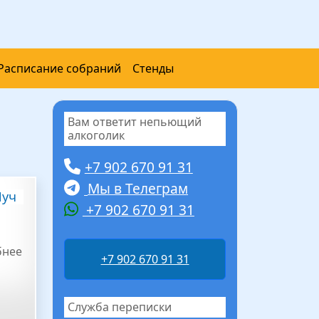
Расписание собраний
Стенды
Вам ответит непьющий
алкоголик
+7 902 670 91 31
Мы в Телеграм
Луч
+7 902 670 91 31
бнее
+7 902 670 91 31
Служба переписки