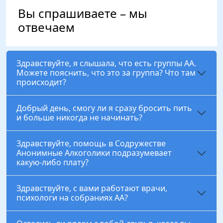
Вы спрашиваете – мы
отвечаем
Здравствуйте, я слышала, что есть группы АА.
Можете пояснить, что это за группа? Что там
происходит?
Добрый день, смогу ли я сразу бросить пить
и больше никогда не начинать?
Здравствуйте, помощь в Содружестве
Анонимные Алкоголики подразумевает
какую-либо плату?
Здравствуйте, с вами работают врачи,
психологи на собраниях АА?