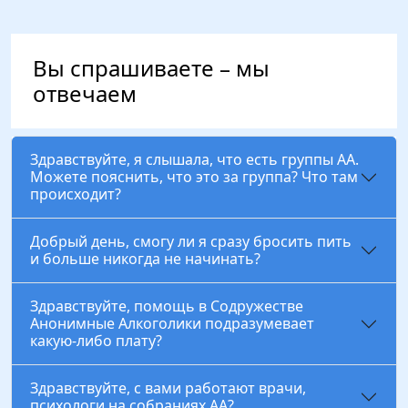
Вы спрашиваете – мы
отвечаем
Здравствуйте, я слышала, что есть группы АА.
Можете пояснить, что это за группа? Что там
происходит?
Добрый день, смогу ли я сразу бросить пить
и больше никогда не начинать?
Здравствуйте, помощь в Содружестве
Анонимные Алкоголики подразумевает
какую-либо плату?
Здравствуйте, с вами работают врачи,
психологи на собраниях АА?