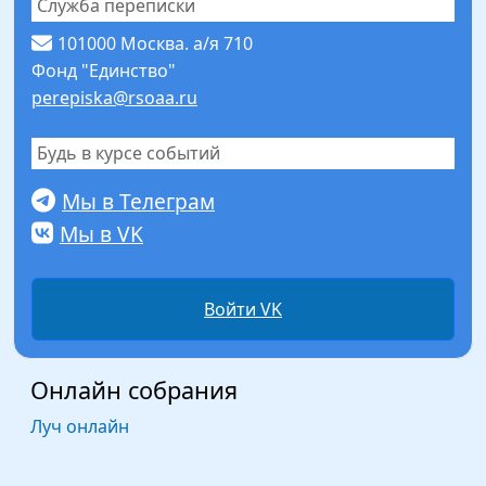
Служба переписки
101000 Москва. а/я 710
Фонд "Единство"
perepiska@rsoaa.ru
Будь в курсе событий
Мы в Телеграм
Мы в VK
Войти VK
Онлайн собрания
Луч онлайн