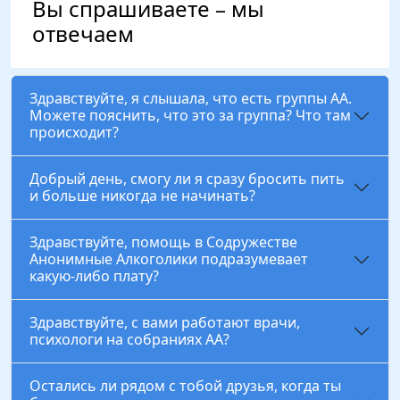
Вы спрашиваете – мы
отвечаем
Здравствуйте, я слышала, что есть группы АА.
Можете пояснить, что это за группа? Что там
происходит?
Добрый день, смогу ли я сразу бросить пить
и больше никогда не начинать?
Здравствуйте, помощь в Содружестве
Анонимные Алкоголики подразумевает
какую-либо плату?
Здравствуйте, с вами работают врачи,
психологи на собраниях АА?
Остались ли рядом с тобой друзья, когда ты