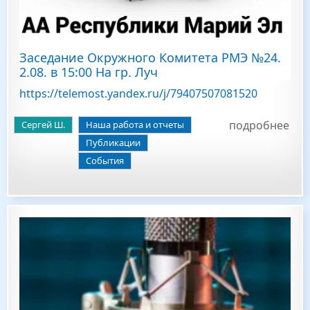
Заседание Окружного Комитета РМЭ №24.
2.08. в 15:00 На гр. Луч
https://telemost.yandex.ru/j/79407507081520
подробнее
Сергей Ш.
Наша работа и отчеты
Публикации
События