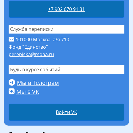
+7 902 670 91 31
Служба переписки
101000 Москва. а/я 710
Фонд "Единство"
perepiska@rsoaa.ru
Будь в курсе событий
Мы в Телеграм
Мы в VK
Войти VK