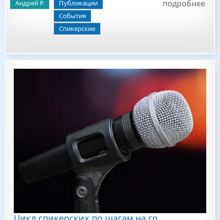
подробнее
Андрей Р.
Публикации
События
Спикерские
Цикл спикерских по шагам на гр.