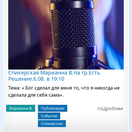
Спикерская Марианна В.На гр.Есть
Решение.6.08. в 19:10
Тема: « Бог сделал для меня то, что я никогда не
сделала для себя сама».
подробнее
Марианна В.
Публикации
События
Спикерские