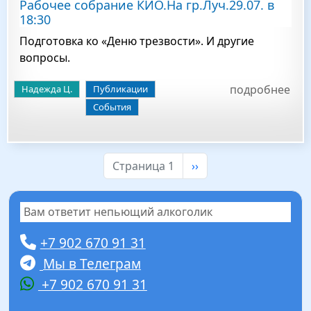
Рабочее собрание КИО.На гр.Луч.29.07. в
18:30
Подготовка ко «Деню трезвости». И другие
вопросы.
подробнее
Надежда Ц.
Публикации
События
Следующая страница
Страница 1
››
Вам ответит непьющий алкоголик
+7 902 670 91 31
Мы в Телеграм
+7 902 670 91 31