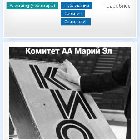
подробнее
Александр(Чебоксары)
Публикации
События
Спикерские