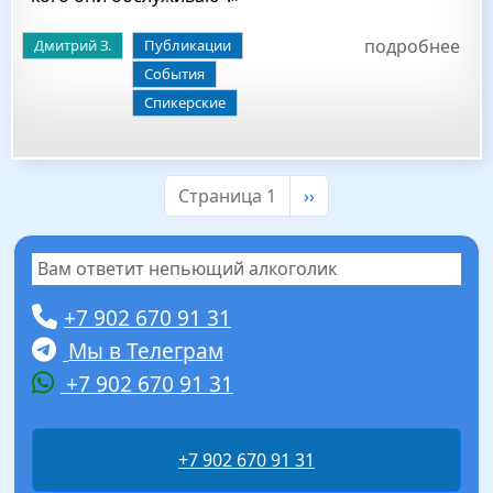
подробнее
Дмитрий З.
Публикации
События
Спикерские
Следующая страница
Страница 1
››
Вам ответит непьющий алкоголик
+7 902 670 91 31
Мы в Телеграм
+7 902 670 91 31
+7 902 670 91 31