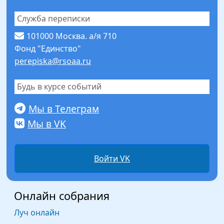
Служба переписки
101000 Москва. а/я 710
Фонд "Единство"
perepiska@rsoaa.ru
Будь в курсе событий
Мы в Телеграм
Мы в VK
Войти VK
Онлайн собрания
Луч онлайн