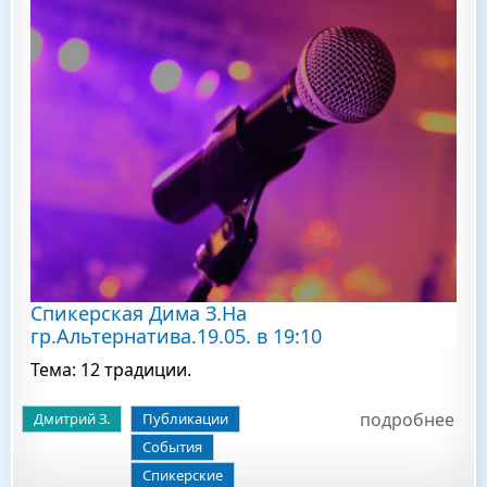
Спикерская Дима З.На
гр.Альтернатива.19.05. в 19:10
Тема: 12 традиции.
подробнее
Дмитрий З.
Публикации
События
Спикерские