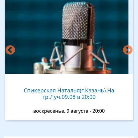
азань).На
Спикерская Андрей Р.На г
:00
Решение.12.08. в 19:
- 20:00
среда, 12 августа - 19:1