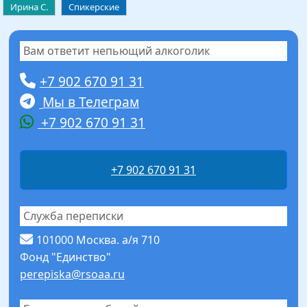
Ирина С.
Спикерские
Вам ответит непьющий алкоголик
+7 902 670 91 31
Мы в Телеграм
+7 902 670 91 31
+7 902 670 91 31
Служба переписки
101000 Москва. а/я 710
Фонд "Единство"
perepiska@rsoaa.ru