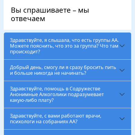
Вы спрашиваете – мы
отвечаем
Здравствуйте, я слышала, что есть группы АА.
Можете пояснить, что это за группа? Что там
происходит?
Добрый день, смогу ли я сразу бросить пить
и больше никогда не начинать?
Здравствуйте, помощь в Содружестве
Анонимные Алкоголики подразумевает
какую-либо плату?
Здравствуйте, с вами работают врачи,
психологи на собраниях АА?