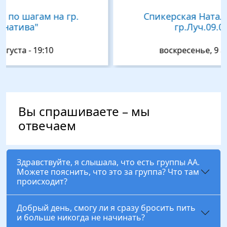
Спикерская Наталья(г.Казань).На
гр.Луч.09.08 в 20:00
воскресенье, 9 августа - 20:00
Вы спрашиваете – мы
отвечаем
Здравствуйте, я слышала, что есть группы АА.
Можете пояснить, что это за группа? Что там
происходит?
Добрый день, смогу ли я сразу бросить пить
и больше никогда не начинать?