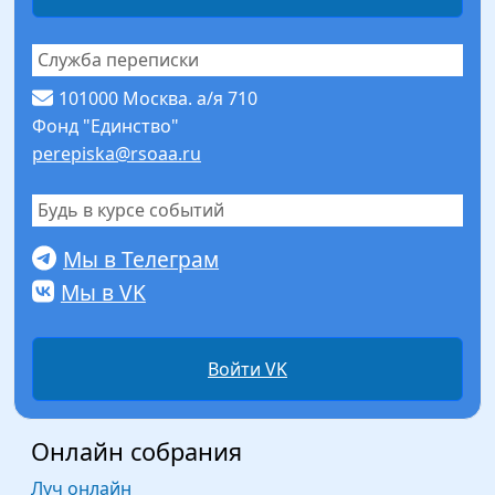
Служба переписки
101000 Москва. а/я 710
Фонд "Единство"
perepiska@rsoaa.ru
Будь в курсе событий
Мы в Телеграм
Мы в VK
Войти VK
Онлайн собрания
Луч онлайн