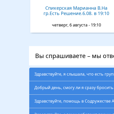
Спикерская Марианна В.На
гр.Есть Решение.6.08. в 19:10
четверг, 6 августа - 19:10
Вы спрашиваете – мы от
Здравствуйте, я слышала, что есть гру
Добрый день, смогу ли я сразу бросит
Здравствуйте, помощь в Содружестве 