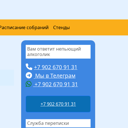
Расписание собраний
Стенды
Вам ответит непьющий
алкоголик
+7 902 670 91 31
Мы в Телеграм
+7 902 670 91 31
+7 902 670 91 31
Служба переписки