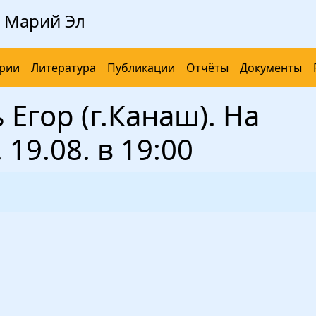
 Марий Эл
рии
Литература
Публикации
Отчёты
Документы
 Егор (г.Канаш). На
19.08. в 19:00