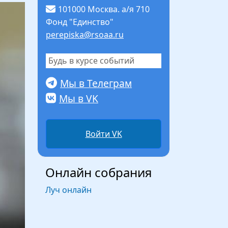
101000 Москва. а/я 710
Фонд "Единство"
perepiska@rsoaa.ru
Будь в курсе событий
Мы в Телеграм
Мы в VK
Войти VK
Онлайн собрания
Луч онлайн