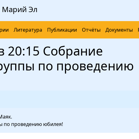
 Марий Эл
рии
Литература
Публикации
Отчёты
Документы
 в 20:15 Собрание
руппы по проведению
Маяк.
ы по проведению юбилея!