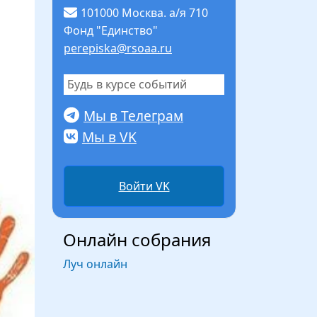
101000 Москва. а/я 710
Фонд "Единство"
perepiska@rsoaa.ru
Будь в курсе событий
Мы в Телеграм
Мы в VK
Войти VK
Онлайн собрания
Луч онлайн