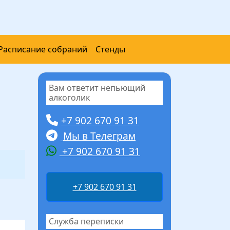
Расписание собраний
Стенды
Вам ответит непьющий
алкоголик
+7 902 670 91 31
Мы в Телеграм
+7 902 670 91 31
+7 902 670 91 31
Служба переписки