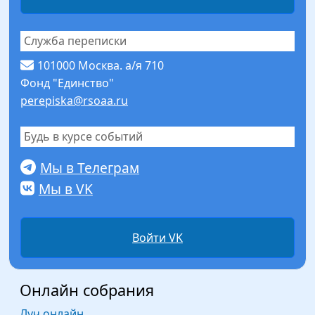
Служба переписки
101000 Москва. а/я 710
Фонд "Единство"
perepiska@rsoaa.ru
Будь в курсе событий
Мы в Телеграм
Мы в VK
Войти VK
Онлайн собрания
Луч онлайн