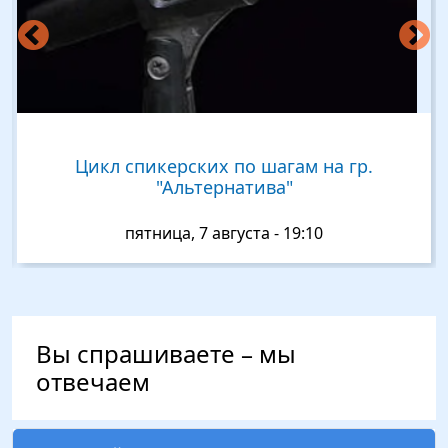
ских по шагам на гр.
Спикерская Нат
ьтернатива"
гр.Луч.0
 7 августа - 19:10
воскресенье, 
Вы спрашиваете – мы
отвечаем