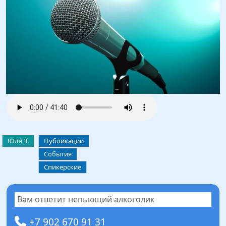
Юля З.
Публикации
События
Спикерские
Вам ответит непьющий алкоголик
+7 902 670 91 31