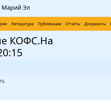
 Марий Эл
рии
Литература
Публикации
Отчёты
Документы
ие КОФС.На
20:15
15.