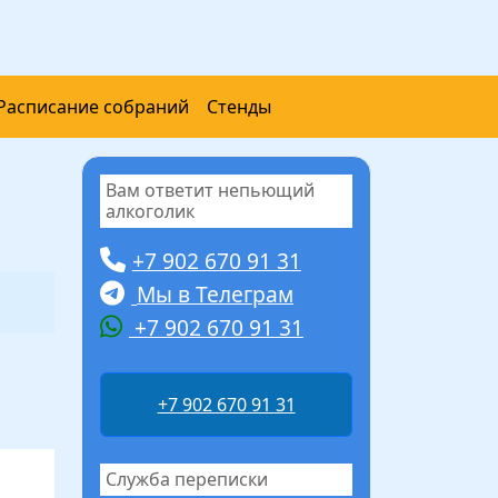
Расписание собраний
Стенды
Вам ответит непьющий
алкоголик
+7 902 670 91 31
Мы в Телеграм
+7 902 670 91 31
+7 902 670 91 31
Служба переписки