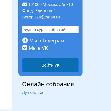
101000 Москва. а/я 710
Фонд "Единство"
perepiska@rsoaa.ru
Будь в курсе событий
Мы в Телеграм
Мы в VK
Войти VK
Онлайн собрания
Луч онлайн