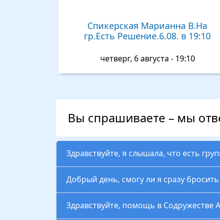
Спикерская Марианна В.На
гр.Есть Решение.6.08. в 19:10
четверг, 6 августа - 19:10
Вы спрашиваете – мы от
Здравствуйте, я слышала, что есть гру
Добрый день, смогу ли я сразу бросит
Здравствуйте, помощь в Содружестве 