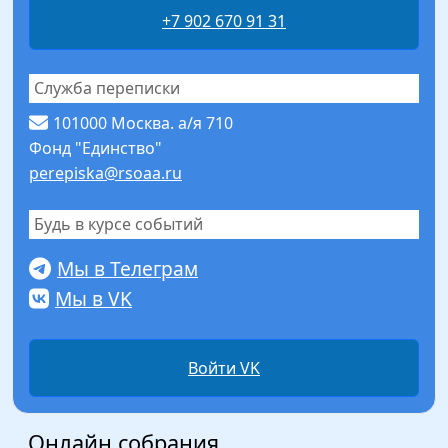
+7 902 670 91 31
Служба переписки
101000 Москва. а/я 710
Фонд "Единство"
perepiska@rsoaa.ru
Будь в курсе событий
Мы в Телеграм
Мы в VK
Войти VK
Онлайн собрания