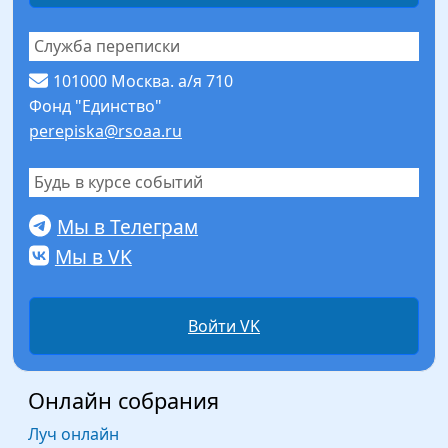
Служба переписки
101000 Москва. а/я 710
Фонд "Единство"
perepiska@rsoaa.ru
Будь в курсе событий
Мы в Телеграм
Мы в VK
Войти VK
Онлайн собрания
Луч онлайн