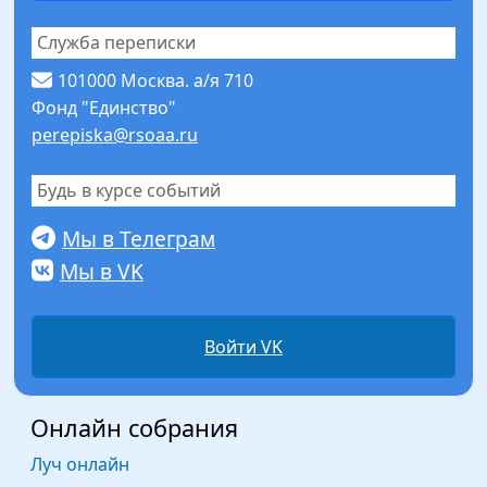
Служба переписки
101000 Москва. а/я 710
Фонд "Единство"
perepiska@rsoaa.ru
Будь в курсе событий
Мы в Телеграм
Мы в VK
Войти VK
Онлайн собрания
Луч онлайн