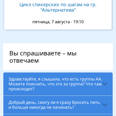
 гр.
Спикерская Наталья(г.Казань).Н
гр.Луч.09.08 в 20:00
воскресенье, 9 августа - 20:00
Вы спрашиваете – мы
отвечаем
Здравствуйте, я слышала, что есть группы АА.
Можете пояснить, что это за группа? Что там
происходит?
Добрый день, смогу ли я сразу бросить пить
и больше никогда не начинать?