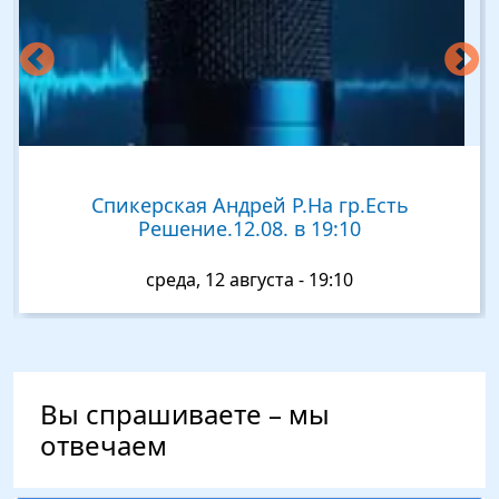
.На гр.Есть
Цикл спикерских по шаг
в 19:10
"Альтернатива
- 19:10
четверг, 13 августа - 
Вы спрашиваете – мы
отвечаем