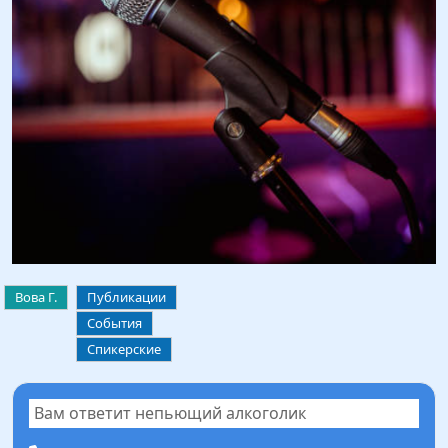
Вова Г.
Публикации
События
Спикерские
Вам ответит непьющий алкоголик