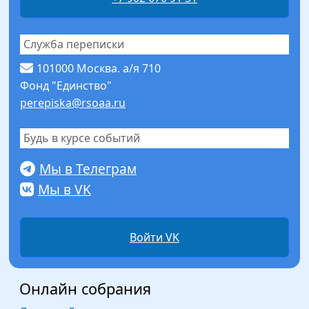
Служба переписки
101000 Москва. а/я 710
Фонд "Единство"
perepiska@rsoaa.ru
Будь в курсе событий
Мы в Телеграм
Мы в VK
Войти VK
Онлайн собрания