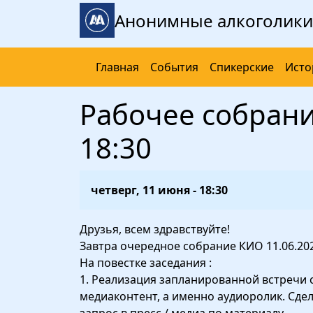
Перейти к основному содержанию
Анонимные алкоголики
Главная
События
Спикерские
Исто
Рабочее собрание
18:30
четверг, 11 июня - 18:30
Друзья, всем здравствуйте!
Завтра очередное собрание КИО 11.06.202
На повестке заседания :
1. Реализация запланированной встречи с
медиаконтент, а именно аудиоролик. Сде