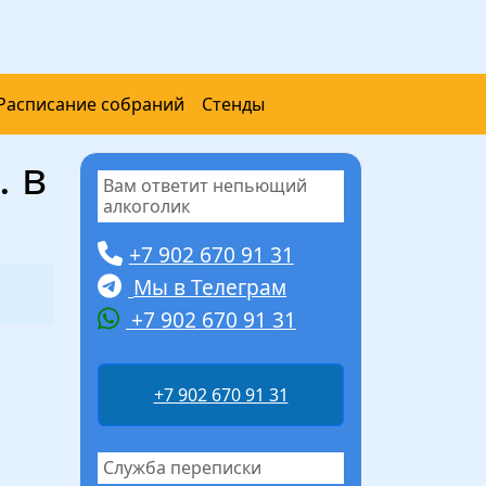
Расписание собраний
Стенды
. в
Вам ответит непьющий
алкоголик
+7 902 670 91 31
Мы в Телеграм
+7 902 670 91 31
+7 902 670 91 31
Служба переписки