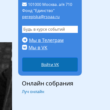
101000 Москва. а/я 710
Фонд "Единство"
perepiska@rsoaa.ru
Будь в курсе событий
Мы в Телеграм
Мы в VK
Войти VK
Онлайн собрания
Луч онлайн