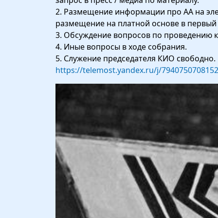
запрос в пресс / медиа по материалу.
2. Размещение информации про АА на элек
размещение на платной основе в первый м
3. Обсуждение вопросов по проведению кр
4. Иные вопросы в ходе собрания.
5. Служение председателя КИО свободно.
https://telemost.yandex.ru/j/794075070815