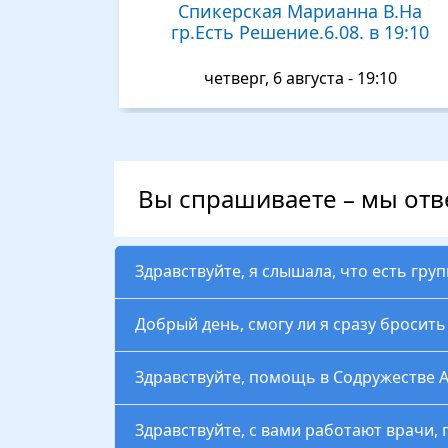
Спикерская Марианна В.На
гр.Есть Решение.6.08. в 19:10
четверг, 6 августа - 19:10
Вы спрашиваете – мы от
Здравствуйте, я слышала, что есть гру
Добрый день, смогу ли я сразу бросит
Здравствуйте, помощь в Содружестве 
Здравствуйте, с вами работают врачи, 