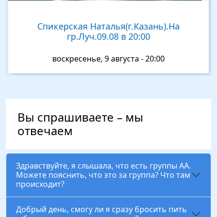
Спикерская Наталья(г.Казань).На
гр.Луч.09.08 в 20:00
воскресенье, 9 августа - 20:00
Вы спрашиваете – мы
отвечаем
Здравствуйте, я слышала, что есть группы АА.
Можете пояснить, что это за группа? Что там
происходит?
Добрый день, смогу ли я сразу бросить пить