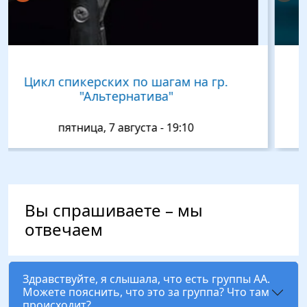
Спикерская Наталья(г.Казань).На
гр.Луч.09.08 в 20:00
воскресенье, 9 августа - 20:00
Вы спрашиваете – мы
отвечаем
Здравствуйте, я слышала, что есть группы АА.
Можете пояснить, что это за группа? Что там
происходит?