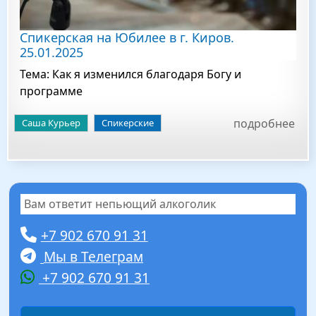
Спикерская на Юбилее в г. Киров.
25.01.2025
Тема: Как я изменился благодаря Богу и
программе
подробнее
Саша Курьер
Спикерские
Вам ответит непьющий алкоголик
+7 902 670 91 31
Мы в Телеграм
+7 902 670 91 31