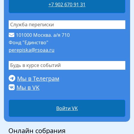
+7 902 670 91 31
Служба переписки
101000 Москва. а/я 710
Фонд "Единство"
perepiska@rsoaa.ru
Будь в курсе событий
Мы в Телеграм
Мы в VK
Войти VK
Онлайн собрания